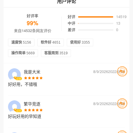
用户评论
好评率
好评
14519
99%
中评
13
差评
0
来自14532条网友评价
速度快
5156
软件好
4651
使用好
3355
操作简单
5669
客服周到
3519
我是大米
8/9/20262022/9/28
Lv
32
好好用，不错哦
繁华竞逐
8/9/20262022/9/28
Lv
11
好玩好用的早知道